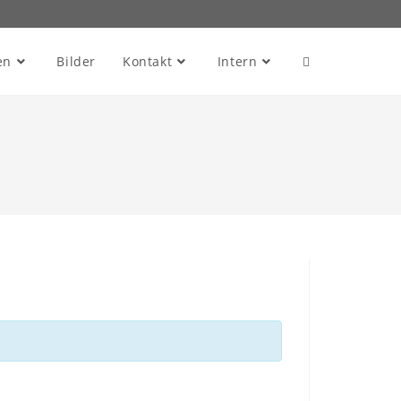
en
Bilder
Kontakt
Intern
Website-
Suche
umschalten