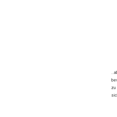
…a
be
zu 
sic