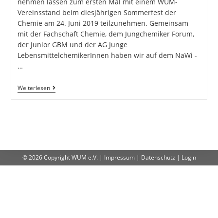
nehmen lassen zum ersten Mal mit einem WUM-
Vereinsstand beim diesjährigen Sommerfest der
Chemie am 24. Juni 2019 teilzunehmen. Gemeinsam
mit der Fachschaft Chemie, dem Jungchemiker Forum,
der Junior GBM und der AG Junge
LebensmittelchemikerInnen haben wir auf dem NaWi -
…
Weiterlesen
© 2026 Copyright
WUM e.V.
|
Impressum
|
Datenschutz
|
Login