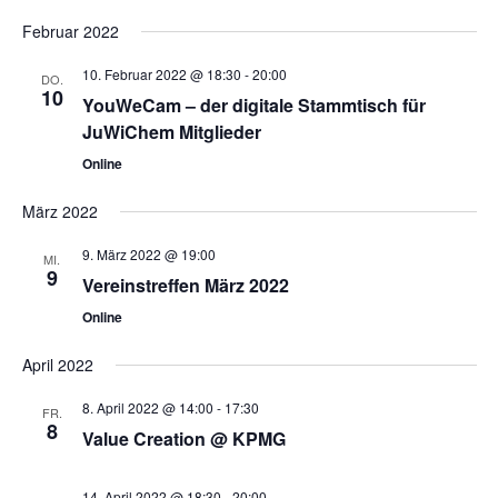
n
c
Februar 2022
S
h
10. Februar 2022 @ 18:30
-
20:00
DO.
t
10
u
YouWeCam – der digitale Stammtisch für
JuWiChem Mitglieder
e
c
Online
n
h
-
März 2022
e
N
9. März 2022 @ 19:00
MI.
9
Vereinstreffen März 2022
u
a
Online
v
n
April 2022
i
d
g
8. April 2022 @ 14:00
-
17:30
FR.
8
A
Value Creation @ KPMG
a
n
t
14. April 2022 @ 18:30
-
20:00