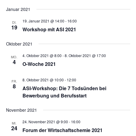
a
m
n
w
Januar 2021
n
s
ä
19. Januar 2021 @ 14:00
-
16:00
DI.
h
s
t
19
Workshop mit ASI 2021
l
a
t
e
Oktober 2021
l
n
a
.
t
4. Oktober 2021 @ 8:00
-
8. Oktober 2021 @ 17:00
MO.
4
l
O-Woche 2021
u
t
n
8. Oktober 2021 @ 10:00
-
12:00
FR.
8
u
g
ASI-Workshop: Die 7 Todsünden bei
Bewerbung und Berufsstart
A
n
n
November 2021
g
s
24. November 2021 @ 9:00
-
16:00
MI.
e
24
Forum der Wirtschaftschemie 2021
i