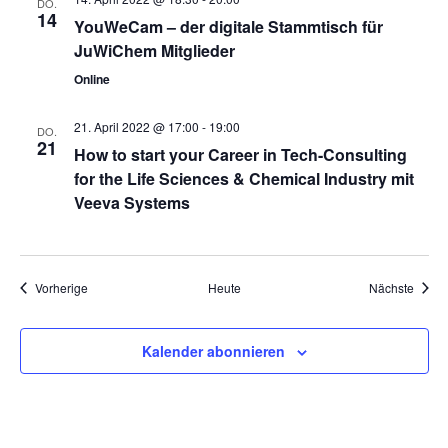
DO.
14
s
i
YouWeCam – der digitale Stammtisch für
JuWiChem Mitglieder
o
i
Online
n
c
21. April 2022 @ 17:00
-
19:00
DO.
21
h
How to start your Career in Tech-Consulting
for the Life Sciences & Chemical Industry mit
t
Veeva Systems
e
n
Veranstaltungen
Veran
Vorherige
Heute
Nächste
,
Kalender abonnieren
N
a