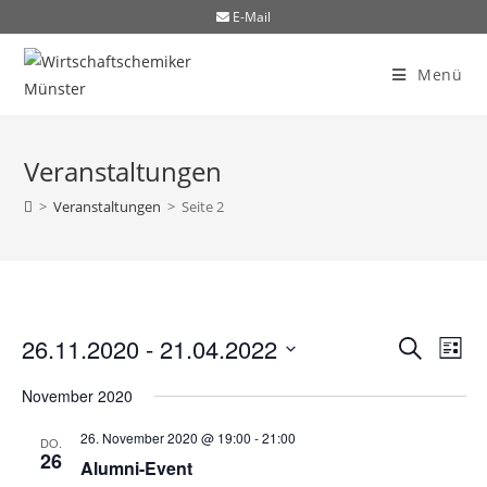
E-Mail
Menü
Veranstaltungen
>
Veranstaltungen
>
Seite 2
26.11.2020
 - 
21.04.2022
V
V
S
L
u
i
D
e
e
c
November 2020
s
a
h
r
t
e
t
r
26. November 2020 @ 19:00
-
21:00
e
DO.
a
26
u
Alumni-Event